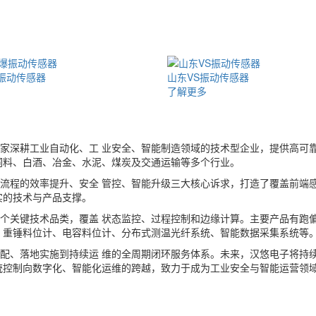
动传感器
山东EX-WD重锤料位计
了解更多
是一家深耕工业自动化、工 业安全、智能制造领域的技术型企业，提供高
饲料、白酒、冶金、水泥、煤炭及交通运输等多个行业。
流程的效率提升、安全 管控、智能升级三大核心诉求，打造了覆盖前端
实的技术与产品支撑。
个关键技术品类，覆盖 状态监控、过程控制和边缘计算。主要产品有跑偏
、重锤料位计、电容料位计、分布式测温光纤系统、智能数据采集系统等
配、落地实施到持续运 维的全周期闭环服务体系。未来，汉悠电子将持
统控制向数字化、智能化运维的跨越，致力于成为工业安全与智能运营领