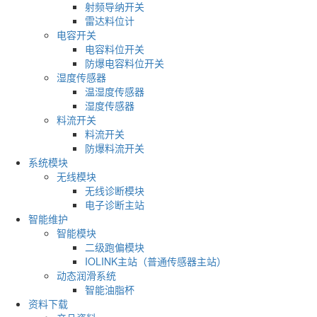
射频导纳开关
雷达料位计
电容开关
电容料位开关
防爆电容料位开关
湿度传感器
温湿度传感器
湿度传感器
料流开关
料流开关
防爆料流开关
系统模块
无线模块
无线诊断模块
电子诊断主站
智能维护
智能模块
二级跑偏模块
IOLINK主站（普通传感器主站）
动态润滑系统
智能油脂杯
资料下载