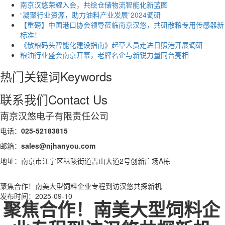
南京汉悠荣耀入会，共绘仓储物流智能化新蓝图
“凝聚行业资源，助力油料产业发展”2024调研
【重磅】中国港口协会领导莅临南京汉悠，共研散粮专用传感器新
标准！
《散粮码头智能化建设指南》起草人员走进日照港开展调研
粮油行业盛会南京开幕，老牌名企与新锐力量同台亮相
热门关键词
Keywords
联系我们
Contact Us
南京汉悠电子有限责任公司
电话：
025-52183815
邮箱：
sales@njhanyou.com
地址：南京市江宁区秣陵街道吉山大道2号创新广场A栋
聚焦合作！南美大型饲料企业专程到访汉悠共探新机
发布时间：2025-09-10
聚焦合作！南美大型饲料企